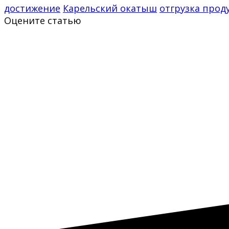
достижение
Карельский окатыш
отгрузка прод
Оцените статью