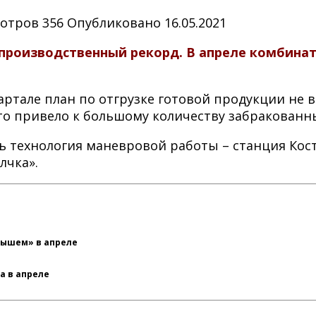
отров
356
Опубликовано
16.05.2021
роизводственный рекорд. В апреле комбинат 
ртале план по отгрузке готовой продукции не в
что привело к большому количеству забракованны
сь технология маневровой работы – станция Ко
лчка».
тышем» в апреле
а в апреле