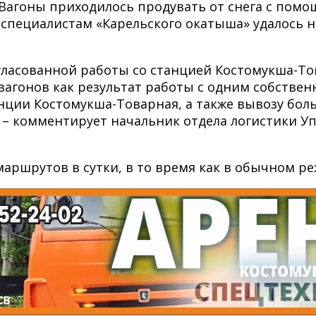
 Вагоны приходилось продувать от снега с помо
е специалистам «Карельского окатыша» удалось 
согласованной работы со станцией Костомукша-Т
агонов как результат работы с одним собствен
ции Костомукша-Товарная, а также вывозу боль
 – комментирует начальник отдела логистики У
0 маршрутов в сутки, в то время как в обычном 