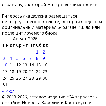
страницу, с которой материал заимствован.
Гиперссылка должна размещаться
непосредственно в тексте, воспроизводящем
оригинальный материал 64parallel.ru, до или
после цитируемого блока.
Август 2026
Пн
Вт
Ср
Чт
Пт
Сб
Вс
1
2
3
4
5
6
7
8
9
10
11
12
13
14
15
16
17
18
19
20
21
22
23
24
25
26
27
28
29
30
31
« Июл
© 2013-2026, сетевое издание «64 параллель
онлайн». Новости Карелии и Костомукши