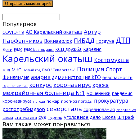
Популярное
Артур
АО Карельский окатыш
COVID-19
ДТП
ГИБДД
Парфенчиков
Вокнаволок
Госдума
КСЦ Дружба
Карелия
Дети
ЕДДС Костомукша
ЕДДС
Карельский окатыш
Костомукша
Полиция
Спорт
МЧС
ПАО "Северсталь"
МВД
Новый год
авария
Финляндия
администрация КГО
безопасность
конкурс
коронавирус
кража
горячая линия
межрайонная больница №1
мошенники
пандемия
прокуратура
коронавируса
пожар
прогноз погоды
погода
северсталь
роспотребнадзор
соревнования
спортивная
суд
штраф
уголовное дело
школа
статистика
турнир
школа
Вам также может понравиться