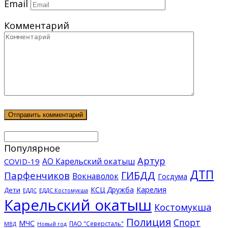
Email
Комментарий
Популярное
Артур
АО Карельский окатыш
COVID-19
ДТП
ГИБДД
Парфенчиков
Вокнаволок
Госдума
КСЦ Дружба
Карелия
Дети
ЕДДС Костомукша
ЕДДС
Карельский окатыш
Костомукша
Полиция
Спорт
МЧС
ПАО "Северсталь"
МВД
Новый год