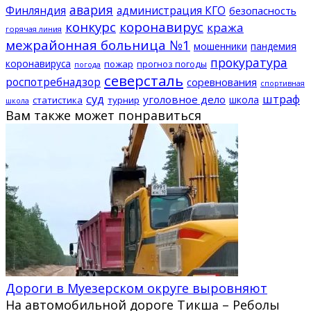
авария
Финляндия
администрация КГО
безопасность
конкурс
коронавирус
кража
горячая линия
межрайонная больница №1
мошенники
пандемия
прокуратура
коронавируса
пожар
прогноз погоды
погода
северсталь
роспотребнадзор
соревнования
спортивная
суд
штраф
уголовное дело
школа
статистика
турнир
школа
Вам также может понравиться
Дороги в Муезерском округе выровняют
На автомобильной дороге Тикша – Реболы