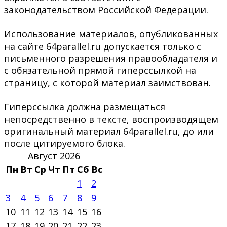
законодательством Российской Федерации.
Использование материалов, опубликованных
на сайте 64parallel.ru допускается только с
письменного разрешения правообладателя и
с обязательной прямой гиперссылкой на
страницу, с которой материал заимствован.
Гиперссылка должна размещаться
непосредственно в тексте, воспроизводящем
оригинальный материал 64parallel.ru, до или
после цитируемого блока.
Август 2026
Пн
Вт
Ср
Чт
Пт
Сб
Вс
1
2
3
4
5
6
7
8
9
10
11
12
13
14
15
16
17
18
19
20
21
22
23