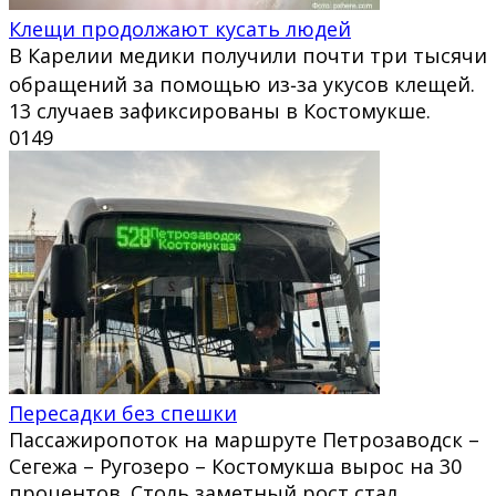
Клещи продолжают кусать людей
В Карелии медики получили почти три тысячи
обращений за помощью из‑за укусов клещей.
13 случаев зафиксированы в Костомукше.
0
149
Пересадки без спешки
Пассажиропоток на маршруте Петрозаводск –
Сегежа – Ругозеро – Костомукша вырос на 30
процентов. Столь заметный рост стал