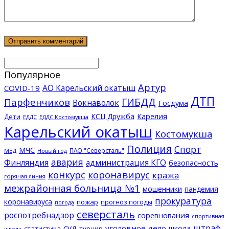
Популярное
Артур
АО Карельский окатыш
COVID-19
ДТП
ГИБДД
Парфенчиков
Вокнаволок
Госдума
КСЦ Дружба
Карелия
Дети
ЕДДС Костомукша
ЕДДС
Карельский окатыш
Костомукша
Полиция
Спорт
МЧС
ПАО "Северсталь"
МВД
Новый год
авария
Финляндия
администрация КГО
безопасность
конкурс
коронавирус
кража
горячая линия
межрайонная больница №1
мошенники
пандемия
прокуратура
коронавируса
пожар
прогноз погоды
погода
северсталь
роспотребнадзор
соревнования
спортивная
суд
штраф
уголовное дело
школа
статистика
турнир
школа