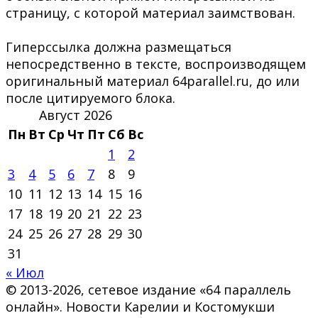
страницу, с которой материал заимствован.
Гиперссылка должна размещаться
непосредственно в тексте, воспроизводящем
оригинальный материал 64parallel.ru, до или
после цитируемого блока.
Август 2026
Пн
Вт
Ср
Чт
Пт
Сб
Вс
1
2
3
4
5
6
7
8
9
10
11
12
13
14
15
16
17
18
19
20
21
22
23
24
25
26
27
28
29
30
31
« Июл
© 2013-2026, сетевое издание «64 параллель
онлайн». Новости Карелии и Костомукши