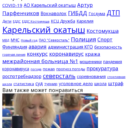
Артур
АО Карельский окатыш
COVID-19
ДТП
ГИБДД
Парфенчиков
Вокнаволок
Госдума
КСЦ Дружба
Карелия
Дети
ЕДДС Костомукша
ЕДДС
Карельский окатыш
Костомукша
Полиция
Спорт
МЧС
ПАО "Северсталь"
МВД
Новый год
авария
Финляндия
администрация КГО
безопасность
конкурс
коронавирус
кража
горячая линия
межрайонная больница №1
мошенники
пандемия
прокуратура
коронавируса
пожар
прогноз погоды
погода
северсталь
роспотребнадзор
соревнования
спортивная
суд
штраф
уголовное дело
школа
статистика
турнир
школа
Вам также может понравиться