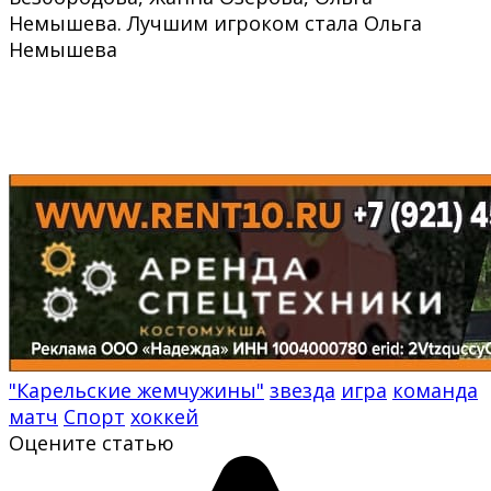
Немышева. Лучшим игроком стала Ольга
Немышева
"Карельские жемчужины"
звезда
игра
команда
матч
Спорт
хоккей
Оцените статью