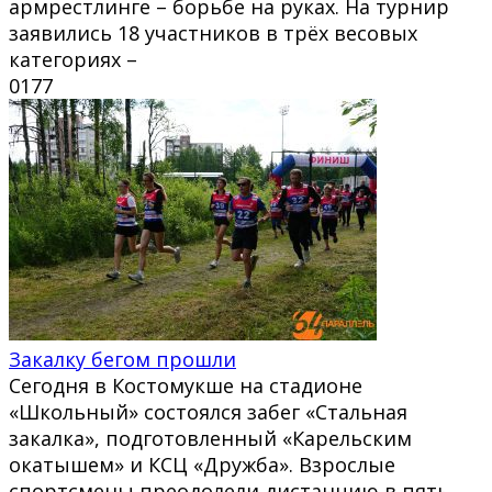
армрестлинге – борьбе на руках. На турнир
заявились 18 участников в трёх весовых
категориях –
0
177
Закалку бегом прошли
Сегодня в Костомукше на стадионе
«Школьный» состоялся забег «Стальная
закалка», подготовленный «Карельским
окатышем» и КСЦ «Дружба». Взрослые
спортсмены преодолели дистанцию в пять