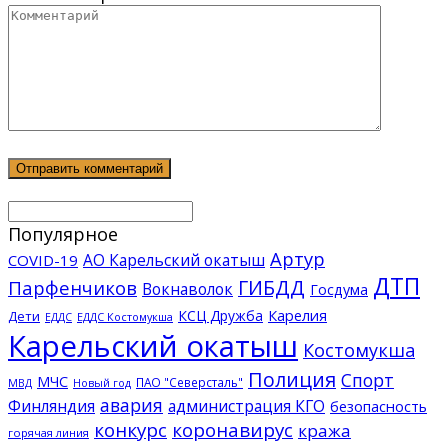
Популярное
Артур
АО Карельский окатыш
COVID-19
ДТП
ГИБДД
Парфенчиков
Вокнаволок
Госдума
КСЦ Дружба
Карелия
Дети
ЕДДС Костомукша
ЕДДС
Карельский окатыш
Костомукша
Полиция
Спорт
МЧС
ПАО "Северсталь"
МВД
Новый год
авария
Финляндия
администрация КГО
безопасность
конкурс
коронавирус
кража
горячая линия