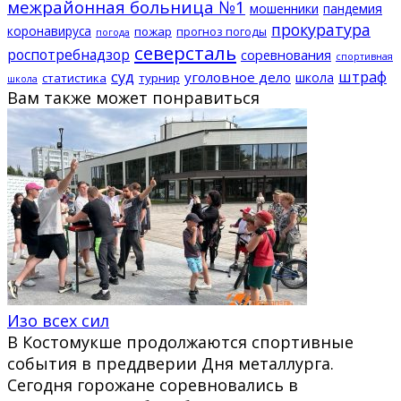
межрайонная больница №1
мошенники
пандемия
прокуратура
коронавируса
пожар
прогноз погоды
погода
северсталь
роспотребнадзор
соревнования
спортивная
суд
штраф
уголовное дело
школа
статистика
турнир
школа
Вам также может понравиться
Изо всех сил
В Костомукше продолжаются спортивные
события в преддверии Дня металлурга.
Сегодня горожане соревновались в