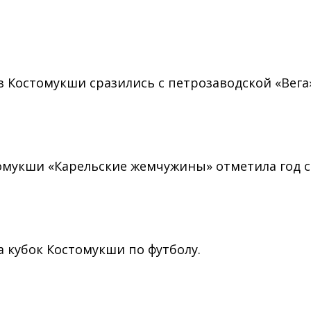
 Костомукши сразились с петрозаводской «Вега
томукши «Карельские жемчужины» отметила год с
 кубок Костомукши по футболу.