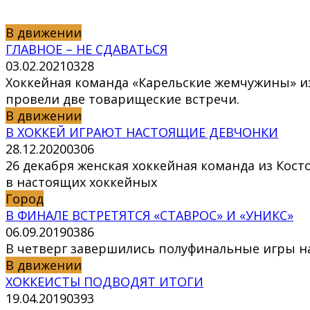
В движении
ГЛАВНОЕ – НЕ СДАВАТЬСЯ
03.02.2021
0
328
Хоккейная команда «Карельские жемчужины» из
провели две товарищеские встречи.
В движении
В ХОККЕЙ ИГРАЮТ НАСТОЯЩИЕ ДЕВЧОНКИ
28.12.2020
0
306
26 декабря женская хоккейная команда из Кос
в настоящих хоккейных
Город
В ФИНАЛЕ ВСТРЕТЯТСЯ «СТАВРОС» И «УНИКС»
06.09.2019
0
386
В четверг завершились полуфинальные игры на
В движении
ХОККЕИСТЫ ПОДВОДЯТ ИТОГИ
19.04.2019
0
393