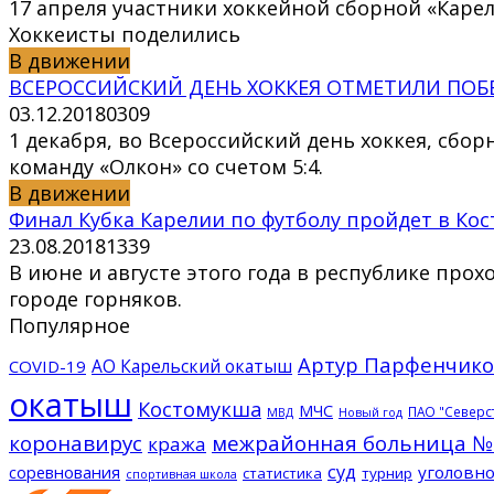
17 апреля участники хоккейной сборной «Каре
Хоккеисты поделились
В движении
ВСЕРОССИЙСКИЙ ДЕНЬ ХОККЕЯ ОТМЕТИЛИ ПО
03.12.2018
0
309
1 декабря, во Всероссийский день хоккея, сбо
команду «Олкон» со счетом 5:4.
В движении
Финал Кубка Карелии по футболу пройдет в Ко
23.08.2018
1
339
В июне и августе этого года в республике про
городе горняков.
Популярное
Артур Парфенчико
АО Карельский окатыш
COVID-19
окатыш
Костомукша
МЧС
ПАО "Северс
МВД
Новый год
коронавирус
межрайонная больница №
кража
суд
соревнования
уголовно
статистика
турнир
спортивная школа