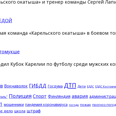
льского окатыша» и тренер команды Сергей Лапи
БЕДОЙ
рная команда «Карельского окатыша» в боевом 
стомукше
ходил Кубок Карелии по футболу среди мужских к
ДТП
ГИБДД
в
Вокнаволок
Госдума
Дети
ЕДДС Костому
ЕДДС
Полиция
Спорт
авария
Финляндия
администрац
таль"
1
мошенники
пандемия коронавируса
пожар
прогноз пого
погода
штраф
е дело
школа