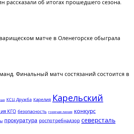
н рассказали об итогах прошедшего сезона.
товарищеском матче в Оленегорске обыграла
оманд. Финальный матч состязаний состоится в
Карельский
КСЦ Дружба
Карелия
кша
конкурс
ия КГО
безопасность
горячая линия
северсталь
прокуратура
роспотребнадзор
ды