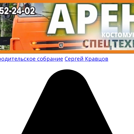
одительское собрание
Сергей Кравцов