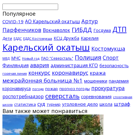
Популярное
Артур
АО Карельский окатыш
COVID-19
ДТП
ГИБДД
Парфенчиков
Вокнаволок
Госдума
КСЦ Дружба
Карелия
Дети
ЕДДС Костомукша
ЕДДС
Карельский окатыш
Костомукша
Полиция
Спорт
МЧС
ПАО "Северсталь"
МВД
Новый год
авария
Финляндия
администрация КГО
безопасность
конкурс
коронавирус
кража
горячая линия
межрайонная больница №1
мошенники
пандемия
прокуратура
коронавируса
пожар
прогноз погоды
погода
северсталь
роспотребнадзор
соревнования
спортивная
суд
штраф
уголовное дело
школа
статистика
турнир
школа
Вам также может понравиться