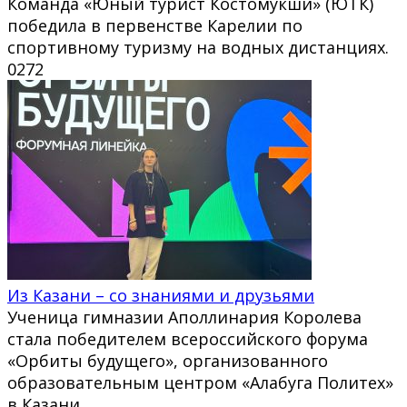
Команда «Юный турист Костомукши» (ЮТК)
победила в первенстве Карелии по
спортивному туризму на водных дистанциях.
0
272
Из Казани – со знаниями и друзьями
Ученица гимназии Аполлинария Королева
стала победителем всероссийского форума
«Орбиты будущего», организованного
образовательным центром «Алабуга Политех»
в Казани.