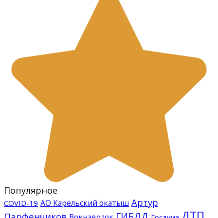
Популярное
Артур
АО Карельский окатыш
COVID-19
ДТП
ГИБДД
Парфенчиков
Вокнаволок
Госдума