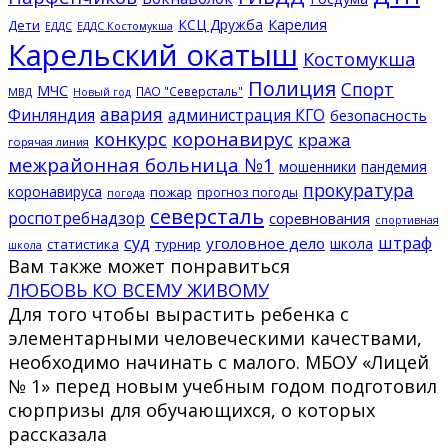
КСЦ Дружба
Карелия
Дети
ЕДДС Костомукша
ЕДДС
Карельский окатыш
Костомукша
Полиция
Спорт
МЧС
ПАО "Северсталь"
МВД
Новый год
авария
Финляндия
администрация КГО
безопасность
конкурс
коронавирус
кража
горячая линия
межрайонная больница №1
мошенники
пандемия
прокуратура
коронавируса
пожар
прогноз погоды
погода
северсталь
роспотребнадзор
соревнования
спортивная
суд
штраф
уголовное дело
школа
статистика
турнир
школа
Вам также может понравиться
ЛЮБОВЬ КО ВСЕМУ ЖИВОМУ
Для того чтобы вырастить ребенка с
элементарными человеческими качествами,
необходимо начинать с малого. МБОУ «Лицей
№ 1» перед новым учебным годом подготовил
сюрпризы для обучающихся, о которых
рассказала