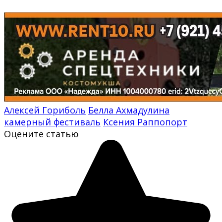
Алексей Гориболь
Белла Ахмадулина
камерный фестиваль
Ксения Раппопорт
Оцените статью