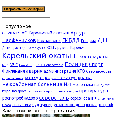
Популярное
Артур
АО Карельский окатыш
COVID-19
ДТП
ГИБДД
Парфенчиков
Вокнаволок
Госдума
КСЦ Дружба
Карелия
Дети
ЕДДС Костомукша
ЕДДС
Карельский окатыш
Костомукша
Полиция
Спорт
МЧС
ПАО "Северсталь"
МВД
Новый год
авария
Финляндия
администрация КГО
безопасность
конкурс
коронавирус
кража
горячая линия
межрайонная больница №1
мошенники
пандемия
прокуратура
коронавируса
пожар
прогноз погоды
погода
северсталь
роспотребнадзор
соревнования
спортивная
суд
штраф
уголовное дело
школа
статистика
турнир
школа
Вам также может понравиться