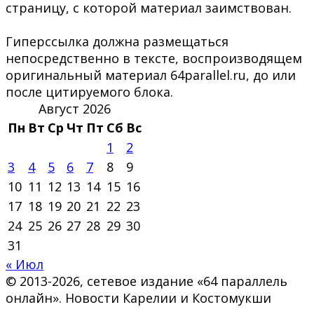
страницу, с которой материал заимствован.
Гиперссылка должна размещаться
непосредственно в тексте, воспроизводящем
оригинальный материал 64parallel.ru, до или
после цитируемого блока.
Август 2026
Пн
Вт
Ср
Чт
Пт
Сб
Вс
1
2
3
4
5
6
7
8
9
10
11
12
13
14
15
16
17
18
19
20
21
22
23
24
25
26
27
28
29
30
31
« Июл
© 2013-2026, сетевое издание «64 параллель
онлайн». Новости Карелии и Костомукши