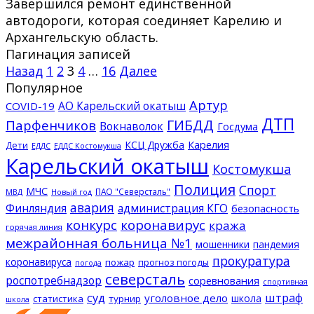
Завершился ремонт единственной
автодороги, которая соединяет Карелию и
Архангельскую область.
Пагинация записей
Назад
1
2
3
4
…
16
Далее
Популярное
Артур
АО Карельский окатыш
COVID-19
ДТП
ГИБДД
Парфенчиков
Вокнаволок
Госдума
КСЦ Дружба
Карелия
Дети
ЕДДС Костомукша
ЕДДС
Карельский окатыш
Костомукша
Полиция
Спорт
МЧС
ПАО "Северсталь"
МВД
Новый год
авария
Финляндия
администрация КГО
безопасность
конкурс
коронавирус
кража
горячая линия
межрайонная больница №1
мошенники
пандемия
прокуратура
коронавируса
пожар
прогноз погоды
погода
северсталь
роспотребнадзор
соревнования
спортивная
суд
штраф
уголовное дело
школа
статистика
турнир
школа