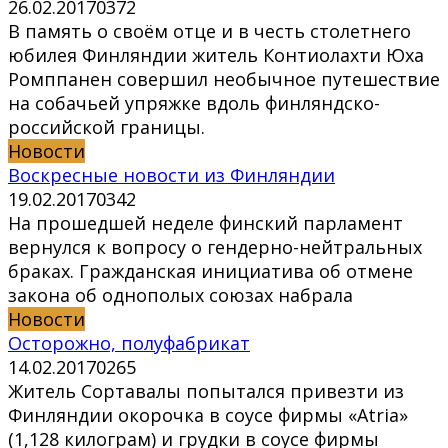
26.02.2017
0
372
В память о своём отце и в честь столетнего
юбилея Финляндии житель Контиолахти Юха
Ромппанен совершил необычное путешествие
на собачьей упряжке вдоль финляндско-
российской границы.
Новости
Воскресные новости из Финляндии
19.02.2017
0
342
На прошедшей неделе финский парламент
вернулся к вопросу о гендерно-нейтральных
браках. Гражданская инициатива об отмене
закона об однополых союзах набрала
Новости
Осторожно, полуфабрикат
14.02.2017
0
265
Житель Сортавалы попытался привезти из
Финляндии окорочка в соусе фирмы «Atria»
(1,128 килограм) и грудки в соусе фирмы