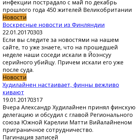
инфекции пострадало с май по декабрь
прошлого года 450 жителей Великобритании
Новости
Воскресные новости из Финляндии
22.01.2017
0
303
Если вы следите за новостями на нашем
сайте, то уже знаете, что на прошедшей
неделе наши соседи искали в Йоэнсуу
серийного убийцу. Причем искали его уже
после суда.
Новости
Худилайнен настаивает, финны вежливо
кивают
19.01.2017
0
317
Вчера Александр Худилайнен принял финскую
делегацию и обсудил с главой Регионального
союза Южной Карелии Матти Вийалайненом
приграничное сотрудничество.
Пагинация записей