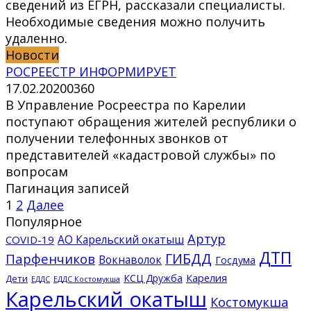
сведений из ЕГРН, рассказали специалисты.
Необходимые сведения можно получить
удаленно.
Новости
РОСРЕЕСТР ИНФОРМИРУЕТ
17.02.2020
0
360
В Управление Росреестра по Карелии
поступают обращения жителей республики о
получении телефонных звонков от
представителей «кадастровой службы» по
вопросам
Пагинация записей
1
2
Далее
Популярное
Артур
АО Карельский окатыш
COVID-19
ДТП
ГИБДД
Парфенчиков
Вокнаволок
Госдума
КСЦ Дружба
Карелия
Дети
ЕДДС Костомукша
ЕДДС
Карельский окатыш
Костомукша