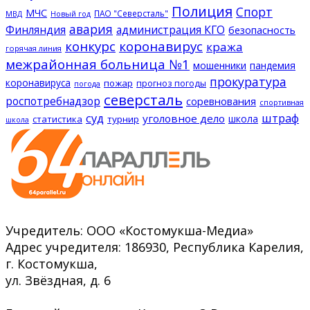
Полиция
Спорт
МЧС
ПАО "Северсталь"
МВД
Новый год
авария
Финляндия
администрация КГО
безопасность
конкурс
коронавирус
кража
горячая линия
межрайонная больница №1
мошенники
пандемия
прокуратура
коронавируса
пожар
прогноз погоды
погода
северсталь
роспотребнадзор
соревнования
спортивная
суд
штраф
уголовное дело
школа
статистика
турнир
школа
Учредитель: ООО «Костомукша-Медиа»
Адрес учредителя: 186930, Республика Карелия,
г. Костомукша,
ул. Звёздная, д. 6