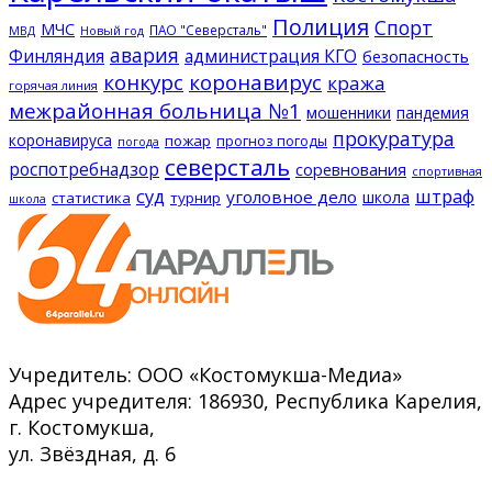
Полиция
Спорт
МЧС
ПАО "Северсталь"
МВД
Новый год
авария
Финляндия
администрация КГО
безопасность
конкурс
коронавирус
кража
горячая линия
межрайонная больница №1
мошенники
пандемия
прокуратура
коронавируса
пожар
прогноз погоды
погода
северсталь
роспотребнадзор
соревнования
спортивная
суд
штраф
уголовное дело
школа
статистика
турнир
школа
Учредитель: ООО «Костомукша-Медиа»
Адрес учредителя: 186930, Республика Карелия,
г. Костомукша,
ул. Звёздная, д. 6