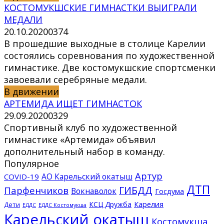
КОСТОМУКШСКИЕ ГИМНАСТКИ ВЫИГРАЛИ
МЕДАЛИ
20.10.2020
0
374
В прошедшие выходные в столице Карелии
состоялись соревнования по художественной
гимнастике. Две костомукшские спортсменки
завоевали серебряные медали.
В движении
АРТЕМИДА ИЩЕТ ГИМНАСТОК
29.09.2020
0
329
Спортивный клуб по художественной
гимнастике «Артемида» объявил
дополнительный набор в команду.
Популярное
Артур
АО Карельский окатыш
COVID-19
ДТП
ГИБДД
Парфенчиков
Вокнаволок
Госдума
КСЦ Дружба
Карелия
Дети
ЕДДС Костомукша
ЕДДС
Карельский окатыш
Костомукша