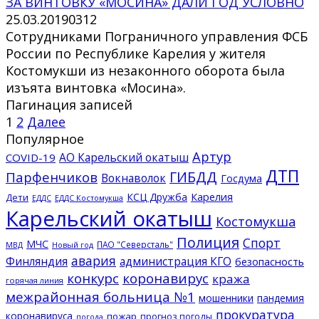
ЗА ВИНТОВКУ «МОСИНА» ДАЛИ ГОД УСЛОВНО
25.03.2019
0
312
Сотрудниками Пограничного управления ФСБ
России по Республике Карелия у жителя
Костомукши из незаконного оборота была
изъята винтовка «Мосина».
Пагинация записей
1
2
Далее
Популярное
Артур
АО Карельский окатыш
COVID-19
ДТП
ГИБДД
Парфенчиков
Вокнаволок
Госдума
КСЦ Дружба
Карелия
Дети
ЕДДС Костомукша
ЕДДС
Карельский окатыш
Костомукша
Полиция
Спорт
МЧС
ПАО "Северсталь"
МВД
Новый год
авария
Финляндия
администрация КГО
безопасность
конкурс
коронавирус
кража
горячая линия
межрайонная больница №1
мошенники
пандемия
прокуратура
коронавируса
пожар
прогноз погоды
погода