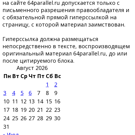
на сайте 64parallel.ru допускается только с
письменного разрешения правообладателя и
с обязательной прямой гиперссылкой на
страницу, с которой материал заимствован.
Гиперссылка должна размещаться
непосредственно в тексте, воспроизводящем
оригинальный материал 64parallel.ru, до или
после цитируемого блока.
Август 2026
Пн
Вт
Ср
Чт
Пт
Сб
Вс
1
2
3
4
5
6
7
8
9
10
11
12
13
14
15
16
17
18
19
20
21
22
23
24
25
26
27
28
29
30
31
« Июл