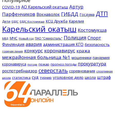
Популярное
Артур
АО Карельский окатыш
COVID-19
ДТП
ГИБДД
Парфенчиков
Вокнаволок
Госдума
КСЦ Дружба
Карелия
Дети
ЕДДС Костомукша
ЕДДС
Карельский окатыш
Костомукша
Полиция
Спорт
МЧС
ПАО "Северсталь"
МВД
Новый год
авария
Финляндия
администрация КГО
безопасность
конкурс
коронавирус
кража
горячая линия
межрайонная больница №1
мошенники
пандемия
прокуратура
коронавируса
пожар
прогноз погоды
погода
северсталь
роспотребнадзор
соревнования
спортивная
суд
штраф
уголовное дело
школа
статистика
турнир
школа