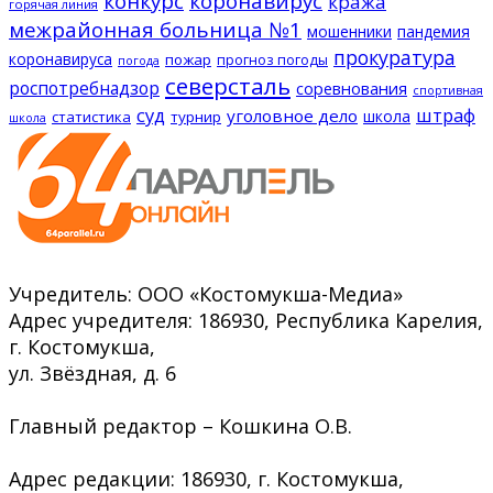
конкурс
коронавирус
кража
горячая линия
межрайонная больница №1
мошенники
пандемия
прокуратура
коронавируса
пожар
прогноз погоды
погода
северсталь
роспотребнадзор
соревнования
спортивная
суд
штраф
уголовное дело
школа
статистика
турнир
школа
Учредитель: ООО «Костомукша-Медиа»
Адрес учредителя: 186930, Республика Карелия,
г. Костомукша,
ул. Звёздная, д. 6
Главный редактор – Кошкина О.В.
Адрес редакции: 186930, г. Костомукша,