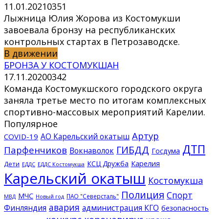
11.01.2021
0
351
Лыжница Юлия Жорова из Костомукши
завоевала бронзу на республиканских
контрольных стартах в Петрозаводске.
В движении
БРОНЗА У КОСТОМУКШАН
17.11.2020
0
342
Команда Костомукшского городского округа
заняла третье место по итогам комплексных
спортивно-массовых мероприятий Карелии.
Популярное
Артур
АО Карельский окатыш
COVID-19
ДТП
ГИБДД
Парфенчиков
Вокнаволок
Госдума
КСЦ Дружба
Карелия
Дети
ЕДДС Костомукша
ЕДДС
Карельский окатыш
Костомукша
Полиция
Спорт
МЧС
ПАО "Северсталь"
МВД
Новый год
авария
Финляндия
администрация КГО
безопасность