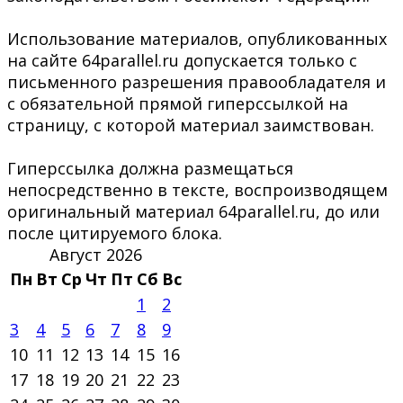
Использование материалов, опубликованных
на сайте 64parallel.ru допускается только с
письменного разрешения правообладателя и
с обязательной прямой гиперссылкой на
страницу, с которой материал заимствован.
Гиперссылка должна размещаться
непосредственно в тексте, воспроизводящем
оригинальный материал 64parallel.ru, до или
после цитируемого блока.
Август 2026
Пн
Вт
Ср
Чт
Пт
Сб
Вс
1
2
3
4
5
6
7
8
9
10
11
12
13
14
15
16
17
18
19
20
21
22
23