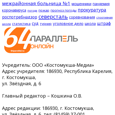
межрайонная больница №1
мошенники
пандемия
прокуратура
коронавируса
пожар
прогноз погоды
погода
северсталь
роспотребнадзор
соревнования
спортивная
суд
штраф
уголовное дело
школа
статистика
турнир
школа
Учредитель: ООО «Костомукша-Медиа»
Адрес учредителя: 186930, Республика Карелия,
г. Костомукша,
ул. Звёздная, д. 6
Главный редактор – Кошкина О.В.
Адрес редакции: 186930, г. Костомукша,
ул. Звёздная, д. 6, тел: (81459) 37-001,