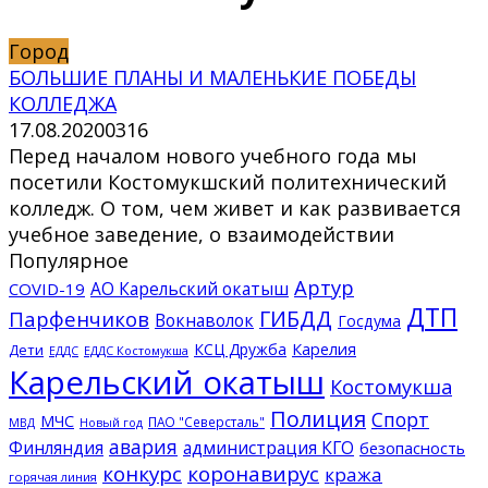
Город
БОЛЬШИЕ ПЛАНЫ И МАЛЕНЬКИЕ ПОБЕДЫ
КОЛЛЕДЖА
17.08.2020
0
316
Перед началом нового учебного года мы
посетили Костомукшский политехнический
колледж. О том, чем живет и как развивается
учебное заведение, о взаимодействии
Популярное
Артур
АО Карельский окатыш
COVID-19
ДТП
ГИБДД
Парфенчиков
Вокнаволок
Госдума
КСЦ Дружба
Карелия
Дети
ЕДДС Костомукша
ЕДДС
Карельский окатыш
Костомукша
Полиция
Спорт
МЧС
ПАО "Северсталь"
МВД
Новый год
авария
Финляндия
администрация КГО
безопасность
конкурс
коронавирус
кража
горячая линия