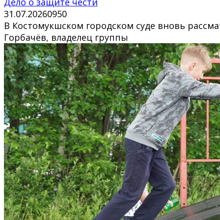
Дело о защите чести
31.07.2026
0
950
В Костомукшском городском суде вновь рассмат
Горбачёв, владелец группы