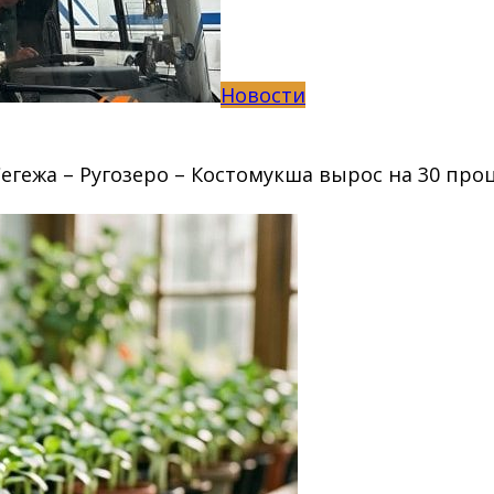
Новости
гежа – Ругозеро – Костомукша вырос на 30 проц