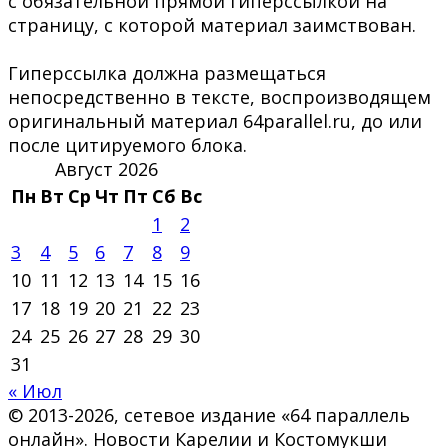
с обязательной прямой гиперссылкой на
страницу, с которой материал заимствован.
Гиперссылка должна размещаться
непосредственно в тексте, воспроизводящем
оригинальный материал 64parallel.ru, до или
после цитируемого блока.
Август 2026
Пн
Вт
Ср
Чт
Пт
Сб
Вс
1
2
3
4
5
6
7
8
9
10
11
12
13
14
15
16
17
18
19
20
21
22
23
24
25
26
27
28
29
30
31
« Июл
© 2013-2026, сетевое издание «64 параллель
онлайн». Новости Карелии и Костомукши