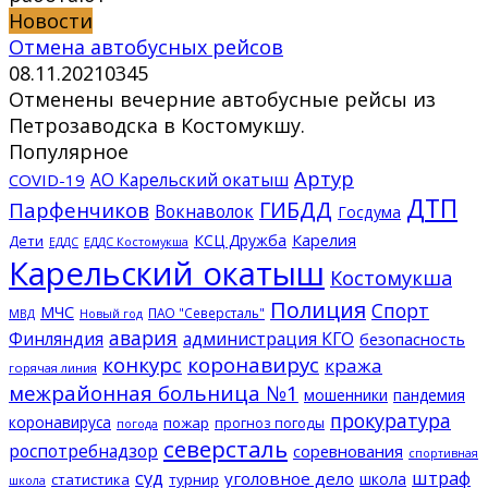
Новости
Отмена автобусных рейсов
08.11.2021
0
345
Отменены вечерние автобусные рейсы из
Петрозаводска в Костомукшу.
Популярное
Артур
АО Карельский окатыш
COVID-19
ДТП
ГИБДД
Парфенчиков
Вокнаволок
Госдума
КСЦ Дружба
Карелия
Дети
ЕДДС Костомукша
ЕДДС
Карельский окатыш
Костомукша
Полиция
Спорт
МЧС
ПАО "Северсталь"
МВД
Новый год
авария
Финляндия
администрация КГО
безопасность
конкурс
коронавирус
кража
горячая линия
межрайонная больница №1
мошенники
пандемия
прокуратура
коронавируса
пожар
прогноз погоды
погода
северсталь
роспотребнадзор
соревнования
спортивная
суд
штраф
уголовное дело
школа
статистика
турнир
школа