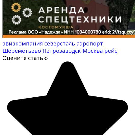
авиакомпания северсталь
аэропорт
Шереметьево
Петрозаводск-Москва
рейс
Оцените статью