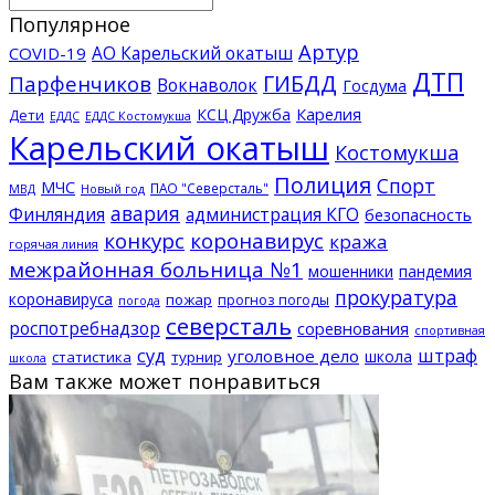
Популярное
Артур
АО Карельский окатыш
COVID-19
ДТП
ГИБДД
Парфенчиков
Вокнаволок
Госдума
КСЦ Дружба
Карелия
Дети
ЕДДС Костомукша
ЕДДС
Карельский окатыш
Костомукша
Полиция
Спорт
МЧС
ПАО "Северсталь"
МВД
Новый год
авария
Финляндия
администрация КГО
безопасность
конкурс
коронавирус
кража
горячая линия
межрайонная больница №1
мошенники
пандемия
прокуратура
коронавируса
пожар
прогноз погоды
погода
северсталь
роспотребнадзор
соревнования
спортивная
суд
штраф
уголовное дело
школа
статистика
турнир
школа
Вам также может понравиться