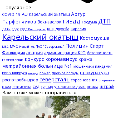
Популярное
Артур
АО Карельский окатыш
COVID-19
ДТП
ГИБДД
Парфенчиков
Вокнаволок
Госдума
КСЦ Дружба
Карелия
Дети
ЕДДС Костомукша
ЕДДС
Карельский окатыш
Костомукша
Полиция
Спорт
МЧС
ПАО "Северсталь"
МВД
Новый год
авария
Финляндия
администрация КГО
безопасность
конкурс
коронавирус
кража
горячая линия
межрайонная больница №1
мошенники
пандемия
прокуратура
коронавируса
пожар
прогноз погоды
погода
северсталь
роспотребнадзор
соревнования
спортивная
суд
штраф
уголовное дело
школа
статистика
турнир
школа
Вам также может понравиться