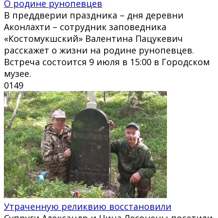
О родине рунопевцев
В преддверии праздника – дня деревни
Аконлахти – сотрудник заповедника
«Костомукшский» Валентина Пацукевич
расскажет о жизни на родине рунопевцев.
Встреча состоится 9 июля в 15:00 в Городском
музее.
0
149
Утраченную реликвию восстановили
Супруги Александр и Нина Лесонены посетили