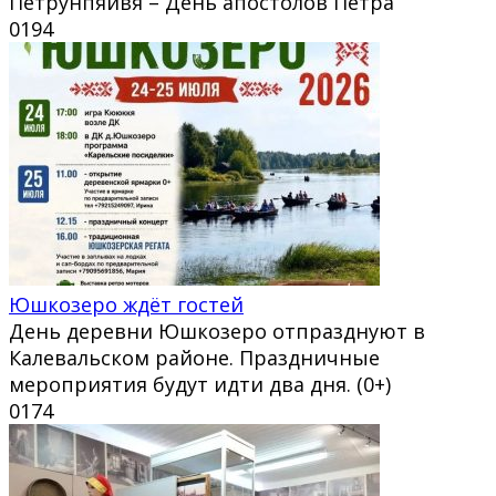
Петрунпяйвя – День апостолов Петра
0
194
Юшкозеро ждёт гостей
День деревни Юшкозеро отпразднуют в
Калевальском районе. Праздничные
мероприятия будут идти два дня. (0+)
0
174