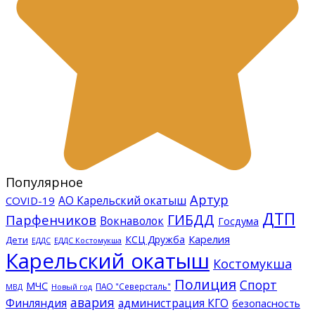
Популярное
Артур
АО Карельский окатыш
COVID-19
ДТП
ГИБДД
Парфенчиков
Вокнаволок
Госдума
КСЦ Дружба
Карелия
Дети
ЕДДС Костомукша
ЕДДС
Карельский окатыш
Костомукша
Полиция
Спорт
МЧС
ПАО "Северсталь"
МВД
Новый год
авария
Финляндия
администрация КГО
безопасность