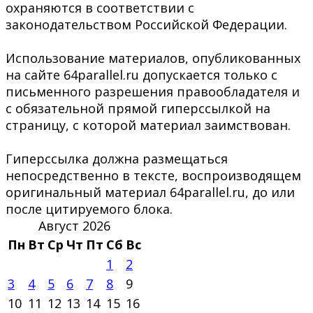
охраняются в соответствии с
законодательством Российской Федерации.
Использование материалов, опубликованных
на сайте 64parallel.ru допускается только с
письменного разрешения правообладателя и
с обязательной прямой гиперссылкой на
страницу, с которой материал заимствован.
Гиперссылка должна размещаться
непосредственно в тексте, воспроизводящем
оригинальный материал 64parallel.ru, до или
после цитируемого блока.
Август 2026
Пн
Вт
Ср
Чт
Пт
Сб
Вс
1
2
3
4
5
6
7
8
9
10
11
12
13
14
15
16