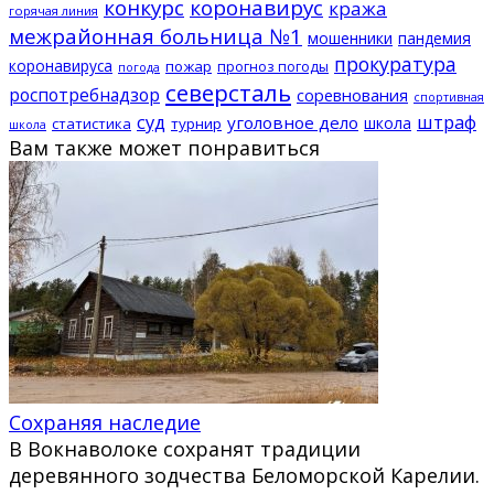
конкурс
коронавирус
кража
горячая линия
межрайонная больница №1
мошенники
пандемия
прокуратура
коронавируса
пожар
прогноз погоды
погода
северсталь
роспотребнадзор
соревнования
спортивная
суд
штраф
уголовное дело
школа
статистика
турнир
школа
Вам также может понравиться
Сохраняя наследие
В Вокнаволоке сохранят традиции
деревянного зодчества Беломорской Карелии.