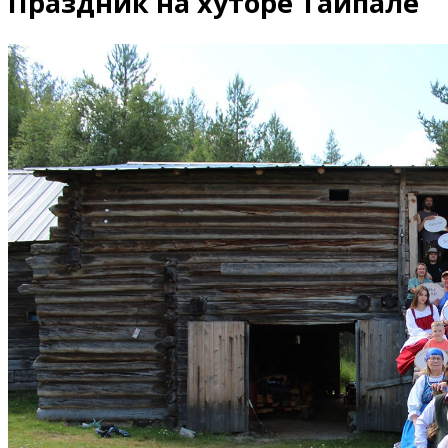
Праздник на хуторе Тайпале