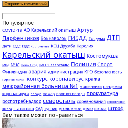
Популярное
Артур
АО Карельский окатыш
COVID-19
ДТП
ГИБДД
Парфенчиков
Вокнаволок
Госдума
КСЦ Дружба
Карелия
Дети
ЕДДС Костомукша
ЕДДС
Карельский окатыш
Костомукша
Полиция
Спорт
МЧС
ПАО "Северсталь"
МВД
Новый год
авария
Финляндия
администрация КГО
безопасность
конкурс
коронавирус
кража
горячая линия
межрайонная больница №1
мошенники
пандемия
прокуратура
коронавируса
пожар
прогноз погоды
погода
северсталь
роспотребнадзор
соревнования
спортивная
суд
штраф
уголовное дело
школа
статистика
турнир
школа
Вам также может понравиться