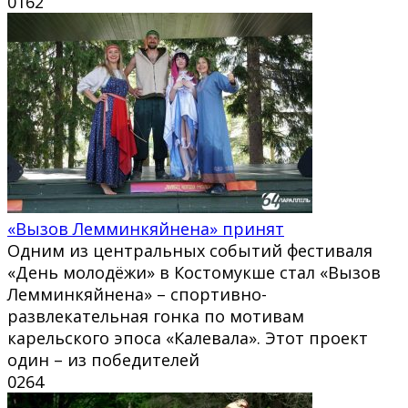
0
162
«Вызов Лемминкяйнена» принят
Одним из центральных событий фестиваля
«День молодёжи» в Костомукше стал «Вызов
Лемминкяйнена» – спортивно-
развлекательная гонка по мотивам
карельского эпоса «Калевала». Этот проект
один – из победителей
0
264