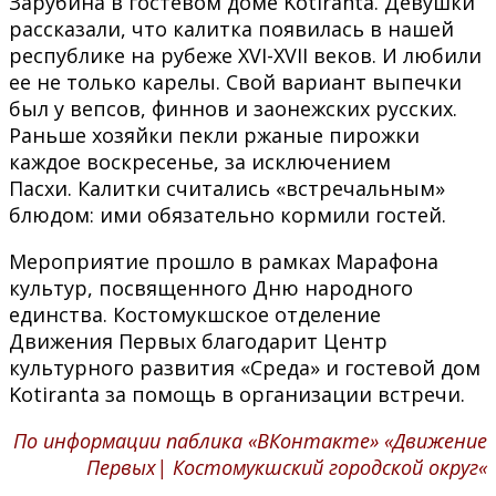
Зарубина в гостевом доме Kotiranta. Девушки
рассказали, что калитка появилась в нашей
республике на рубеже XVI-XVII веков. И любили
ее не только карелы. Свой вариант выпечки
был у вепсов, финнов и заонежских русских.
Раньше хозяйки пекли ржаные пирожки
каждое воскресенье, за исключением
Пасхи. Калитки считались «встречальным»
блюдом: ими обязательно кормили гостей.
Мероприятие прошло в рамках Марафона
культур, посвященного Дню народного
единства. Костомукшское отделение
Движения Первых благодарит Центр
культурного развития «Среда» и гостевой дом
Kotiranta за помощь в организации встречи.
По информации паблика «ВКонтакте» «
Движение
Первых| Костомукшский горо
д
ской ок
ру
г
«