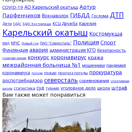
Артур
АО Карельский окатыш
COVID-19
ДТП
ГИБДД
Парфенчиков
Вокнаволок
Госдума
КСЦ Дружба
Карелия
Дети
ЕДДС Костомукша
ЕДДС
Карельский окатыш
Костомукша
Полиция
Спорт
МЧС
ПАО "Северсталь"
МВД
Новый год
авария
Финляндия
администрация КГО
безопасность
конкурс
коронавирус
кража
горячая линия
межрайонная больница №1
мошенники
пандемия
прокуратура
коронавируса
пожар
прогноз погоды
погода
северсталь
роспотребнадзор
соревнования
спортивная
суд
штраф
уголовное дело
школа
статистика
турнир
школа
Вам также может понравиться