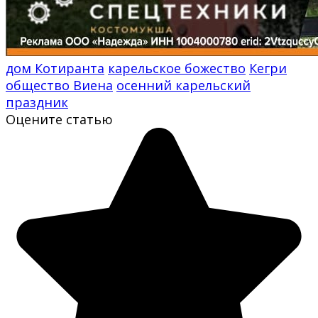
дом Котиранта
карельское божество
Кегри
общество Виена
осенний карельский
праздник
Оцените статью