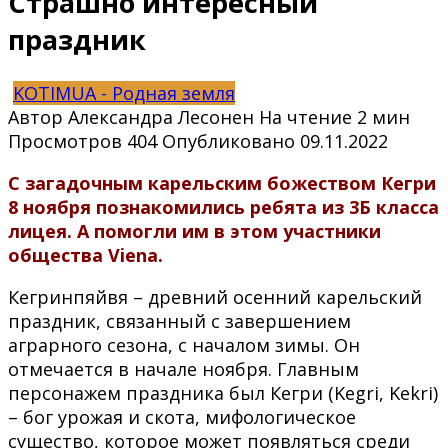
Страшно интересный
праздник
KOTIMUA - Родная земля
Автор
Александра Лесонен
На чтение
2 мин
Просмотров
404
Опубликовано
09.11.2022
С загадочным карельским божеством Кегри
8 ноября
познакомились ребята из 3Б класса
лицея. А помогли им в этом участники
общества
Viena
.
Кегринпяйвя – древний осенний карельский
праздник, связанный с завершением
аграрного сезона, с началом зимы. Он
отмечается в начале ноября. Главным
персонажем праздника был Кегри (Kegri, Kekri)
– бог урожая и скота, мифологическое
существо, которое может появляться среди