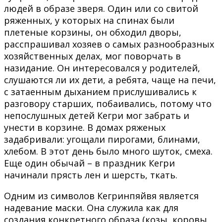
людей в образе зверя. Один или со свитой
ряженных, у которых на спинах были
плетеные корзины, он обходил дворы,
расспрашивал хозяев о самых разнообразных
хозяйственных делах, мог поворчать в
назидание. Он интересовался у родителей,
слушаются ли их дети, а ребята, чаще на печи,
с затаенным дыханием прислушивались к
разговору старших, побаивались, потому что
непослушных детей Кегри мог забрать и
унести в корзине. В домах ряженых
задабривали: угощали пирогами, блинами,
хлебом. В этот день было много шуток, смеха.
Еще один обычай – в праздник Кегри
начинали прясть лен и шерсть, ткать.
Одним из символов Кегринпяйвя является
надевание маски. Она служила как для
создания конкретного образа (козы, коровы,