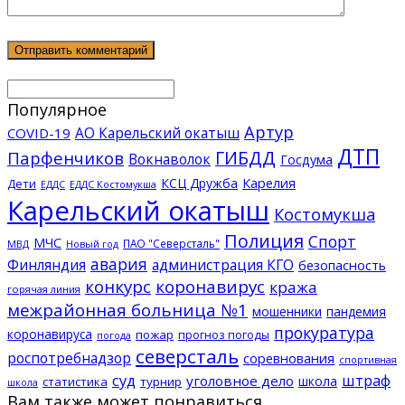
Популярное
Артур
АО Карельский окатыш
COVID-19
ДТП
ГИБДД
Парфенчиков
Вокнаволок
Госдума
КСЦ Дружба
Карелия
Дети
ЕДДС Костомукша
ЕДДС
Карельский окатыш
Костомукша
Полиция
Спорт
МЧС
ПАО "Северсталь"
МВД
Новый год
авария
Финляндия
администрация КГО
безопасность
конкурс
коронавирус
кража
горячая линия
межрайонная больница №1
мошенники
пандемия
прокуратура
коронавируса
пожар
прогноз погоды
погода
северсталь
роспотребнадзор
соревнования
спортивная
суд
штраф
уголовное дело
школа
статистика
турнир
школа
Вам также может понравиться