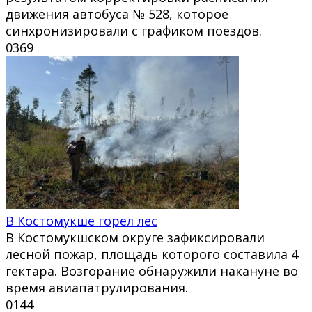
движения автобуса № 528, которое
синхронизировали с графиком поездов.
0
369
В Костомукше горел лес
В Костомукшском округе зафиксировали
лесной пожар, площадь которого составила 4
гектара. Возгорание обнаружили накануне во
время авиапатрулирования.
0
144