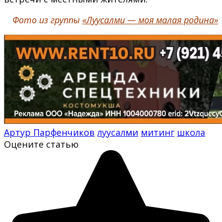
Фото из группы
«Луусалми — моя малая родина»
Артур Парфенчиков
луусалми
митинг
школа
Оцените статью