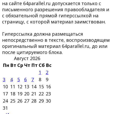
на сайте 64parallel.ru допускается только с
письменного разрешения правообладателя и
с обязательной прямой гиперссылкой на
страницу, с которой материал заимствован.
Гиперссылка должна размещаться
непосредственно в тексте, воспроизводящем
оригинальный материал 64parallel.ru, до или
после цитируемого блока.
Август 2026
Пн
Вт
Ср
Чт
Пт
Сб
Вс
1
2
3
4
5
6
7
8
9
10
11
12
13
14
15
16
17
18
19
20
21
22
23
24
25
26
27
28
29
30
31