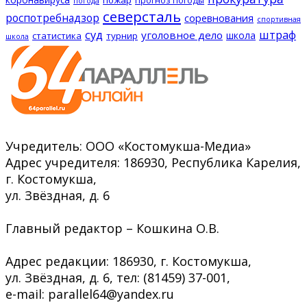
пожар
прогноз погоды
погода
северсталь
роспотребнадзор
соревнования
спортивная
суд
штраф
уголовное дело
школа
статистика
турнир
школа
Учредитель: ООО «Костомукша-Медиа»
Адрес учредителя: 186930, Республика Карелия,
г. Костомукша,
ул. Звёздная, д. 6
Главный редактор – Кошкина О.В.
Адрес редакции: 186930, г. Костомукша,
ул. Звёздная, д. 6, тел: (81459) 37-001,
e-mail: parallel64@yandex.ru