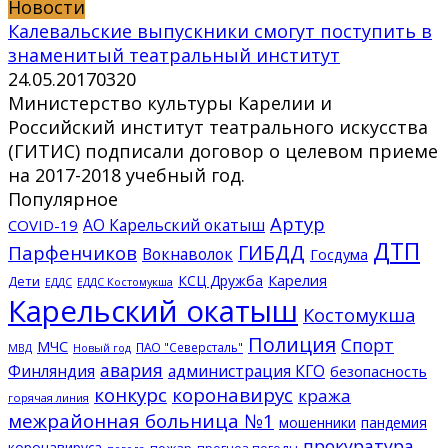
Новости
Калевальские выпускники смогут поступить в
знаменитый театральный институт
24.05.2017
0
320
Министерство культуры Карелии и
Российский институт театрального искусства
(ГИТИС) подписали договор о целевом приеме
на 2017-2018 учебный год.
Популярное
Артур
АО Карельский окатыш
COVID-19
ДТП
ГИБДД
Парфенчиков
Вокнаволок
Госдума
КСЦ Дружба
Карелия
Дети
ЕДДС Костомукша
ЕДДС
Карельский окатыш
Костомукша
Полиция
Спорт
МЧС
ПАО "Северсталь"
МВД
Новый год
авария
Финляндия
администрация КГО
безопасность
конкурс
коронавирус
кража
горячая линия
межрайонная больница №1
мошенники
пандемия
прокуратура
коронавируса