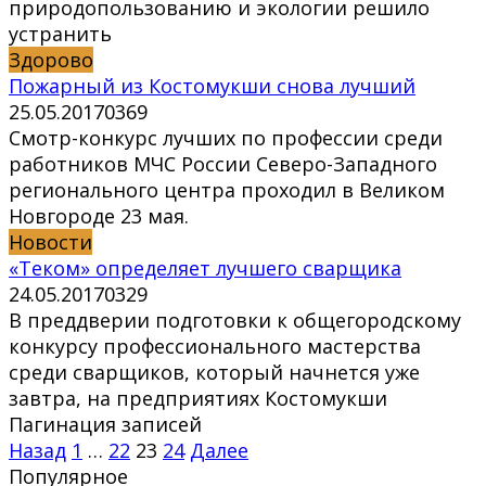
природопользованию и экологии решило
устранить
Здорово
Пожарный из Костомукши снова лучший
25.05.2017
0
369
Смотр-конкурс лучших по профессии среди
работников МЧС России Северо-Западного
регионального центра проходил в Великом
Новгороде 23 мая.
Новости
«Теком» определяет лучшего сварщика
24.05.2017
0
329
В преддверии подготовки к общегородскому
конкурсу профессионального мастерства
среди сварщиков, который начнется уже
завтра, на предприятиях Костомукши
Пагинация записей
Назад
1
…
22
23
24
Далее
Популярное