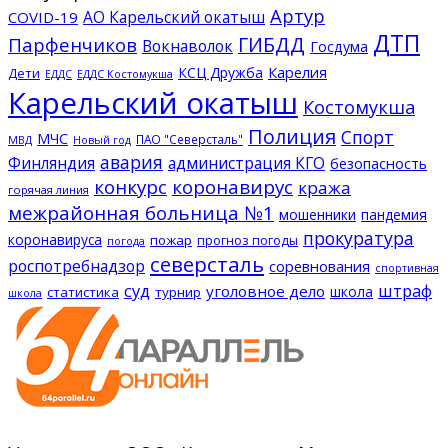
Артур
АО Карельский окатыш
COVID-19
ДТП
ГИБДД
Парфенчиков
Вокнаволок
Госдума
КСЦ Дружба
Карелия
Дети
ЕДДС Костомукша
ЕДДС
Карельский окатыш
Костомукша
Полиция
Спорт
МЧС
ПАО "Северсталь"
МВД
Новый год
авария
Финляндия
администрация КГО
безопасность
конкурс
коронавирус
кража
горячая линия
межрайонная больница №1
мошенники
пандемия
прокуратура
коронавируса
пожар
прогноз погоды
погода
северсталь
роспотребнадзор
соревнования
спортивная
суд
штраф
уголовное дело
школа
статистика
турнир
школа