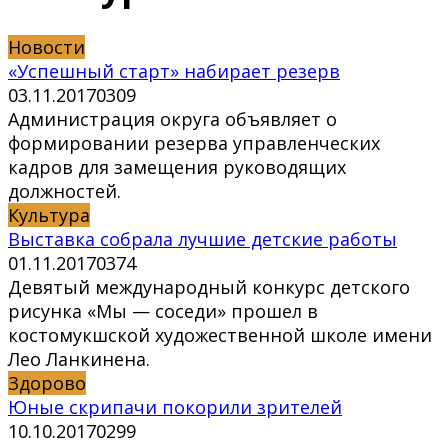
Новости
«Успешный старт» набирает резерв
03.11.2017
0
309
Администрация округа объявляет о
формировании резерва управленческих
кадров для замещения руководящих
должностей.
Культура
Выставка собрала лучшие детские работы
01.11.2017
0
374
Девятый международный конкурс детского
рисунка «Мы — соседи» прошел в
костомукшской художественной школе имени
Лео Ланкинена.
Здорово
Юные скрипачи покорили зрителей
10.10.2017
0
299