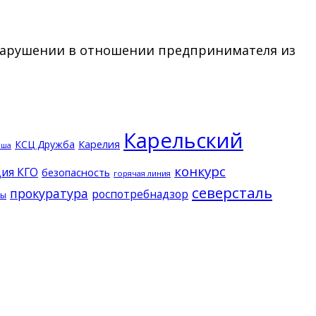
нарушении в отношении предпринимателя из
Карельский
КСЦ Дружба
Карелия
кша
конкурс
ия КГО
безопасность
горячая линия
северсталь
прокуратура
роспотребнадзор
ды