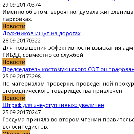
29.09.2017
0
374
Именно об этом, вероятно, думала жительниц
парковках.
Новости
Должников ищут на дорогах
26.09.2017
0
322
Для повышения эффективности взыскания адми
ГИБДД совместно со службой
Новости
Председатель костомукшского СОТ оштрафова
25.09.2017
3
298
По материалам проверки, проведенной прокур
огороднического товарищества привлечен
Новости
Штраф для «неуступчивых» увеличен
25.09.2017
0
247
Госдума приняла во втором чтении правитель
велосипедистов.
Общество