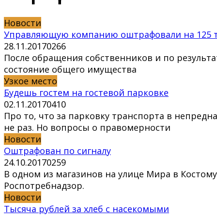
Новости
Управляющую компанию оштрафовали на 125 т
28.11.2017
0
266
После обращения собственников и по резуль
состояние общего имущества
Узкое место
Будешь гостем на гостевой парковке
02.11.2017
0
410
Про то, что за парковку транспорта в непре
не раз. Но вопросы о правомерности
Новости
Оштрафован по сигналу
24.10.2017
0
259
В одном из магазинов на улице Мира в Костом
Роспотребнадзор.
Новости
Тысяча рублей за хлеб с насекомыми