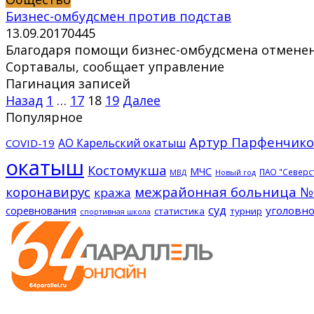
Бизнес-омбудсмен против подстав
13.09.2017
0
445
Благодаря помощи бизнес-омбудсмена отмене
Сортавалы, сообщает управление
Пагинация записей
Назад
1
…
17
18
19
Далее
Популярное
Артур Парфенчико
АО Карельский окатыш
COVID-19
окатыш
Костомукша
МЧС
ПАО "Северс
МВД
Новый год
коронавирус
межрайонная больница №
кража
суд
соревнования
уголовно
статистика
турнир
спортивная школа