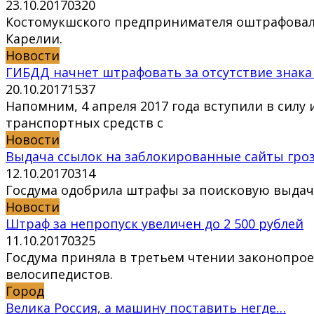
23.10.2017
0
320
Костомукшского предпринимателя оштрафовали 
Карелии.
Новости
ГИБДД начнет штрафовать за отсутствие знак
20.10.2017
1
537
Напомним, 4 апреля 2017 года вступили в сил
транспортных средств с
Новости
Выдача ссылок на заблокированные сайты гро
12.10.2017
0
314
Госдума одобрила штрафы за поисковую выдач
Новости
Штраф за непропуск увеличен до 2 500 рублей
11.10.2017
0
325
Госдума приняла в третьем чтении законопрое
велосипедистов.
Город
Велика Россия, а машину поставить негде…