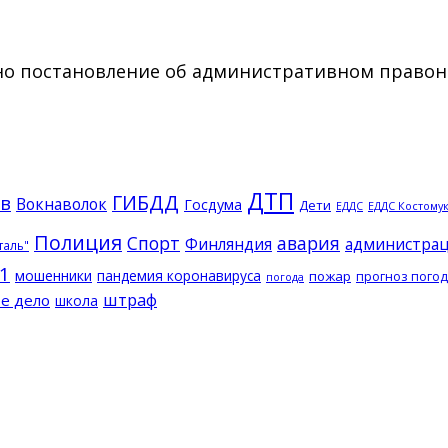
но постановление об административном право
ДТП
ГИБДД
в
Вокнаволок
Госдума
Дети
ЕДДС Костому
ЕДДС
Полиция
Спорт
авария
Финляндия
администрац
таль"
1
мошенники
пандемия коронавируса
пожар
прогноз пого
погода
штраф
е дело
школа