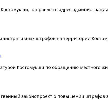
а Костомукши, направляя в адрес администраци
нистративных штрафов на территории Костомукш
н
атурой Костомукши по обращению местного жит
ственный законопроект о повышении штрафов з