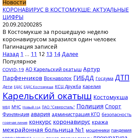
Новости
КОРОНАВИРУС В КОСТОМУКШЕ: АКТУАЛЬНЫЕ
ЦИФРЫ
20.09.2020
0
285
В Костомукше за прошедшую неделю
коронавирусом заразился один человек
Пагинация записей
Назад
1
…
11
12
13
14
Далее
Популярное
Артур
АО Карельский окатыш
COVID-19
ДТП
ГИБДД
Парфенчиков
Вокнаволок
Госдума
КСЦ Дружба
Карелия
Дети
ЕДДС Костомукша
ЕДДС
Карельский окатыш
Костомукша
Полиция
Спорт
МЧС
ПАО "Северсталь"
МВД
Новый год
авария
Финляндия
администрация КГО
безопасность
конкурс
коронавирус
кража
горячая линия
межрайонная больница №1
мошенники
пандемия
прокуратура
коронавируса