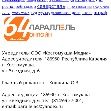
пожар
прогноз погоды
погода
северсталь
роспотребнадзор
соревнования
спортивная
суд
штраф
уголовное дело
школа
статистика
турнир
школа
Учредитель: ООО «Костомукша-Медиа»
Адрес учредителя: 186930, Республика Карелия,
г. Костомукша,
ул. Звёздная, д. 6
Главный редактор – Кошкина О.В.
Адрес редакции: 186930, г. Костомукша,
ул. Звёздная, д. 6, тел: (81459) 37-001,
e-mail: parallel64@yandex.ru