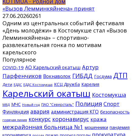
KOTIMUA - Родной дом
«Вызов Лемминкяйнена» принят
27.06.2026
0
261
Одним из центральных событий фестиваля
«День молодёжи» в Костомукше стал «Вызов
Лемминкяйнена» – спортивно-
развлекательная гонка по мотивам
карельского
Популярное
Артур
АО Карельский окатыш
COVID-19
ДТП
ГИБДД
Парфенчиков
Вокнаволок
Госдума
КСЦ Дружба
Карелия
Дети
ЕДДС Костомукша
ЕДДС
Карельский окатыш
Костомукша
Полиция
Спорт
МЧС
ПАО "Северсталь"
МВД
Новый год
авария
Финляндия
администрация КГО
безопасность
конкурс
коронавирус
кража
горячая линия
межрайонная больница №1
мошенники
пандемия
прокуратура
коронавируса
пожар
прогноз погоды
погода