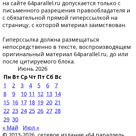
на сайте 64parallel.ru допускается только с
письменного разрешения правообладателя и
с обязательной прямой гиперссылкой на
страницу, с которой материал заимствован.
Гиперссылка должна размещаться
непосредственно в тексте, воспроизводящем
оригинальный материал 64parallel.ru, до или
после цитируемого блока.
Июнь 2026
Пн
Вт
Ср
Чт
Пт
Сб
Вс
1
2
3
4
5
6
7
8
9
10
11
12
13
14
15
16
17
18
19
20
21
22
23
24
25
26
27
28
29
30
« Май
Июл »
© 2013-2026, сетевое издание «64 параллель