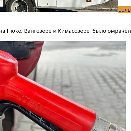
Боль
и на Нюке, Вангозере и Кимасозере, было омраче