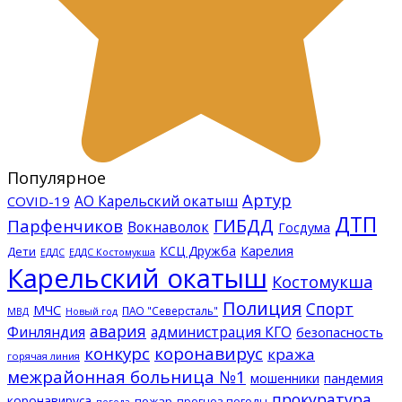
Популярное
Артур
АО Карельский окатыш
COVID-19
ДТП
ГИБДД
Парфенчиков
Вокнаволок
Госдума
КСЦ Дружба
Карелия
Дети
ЕДДС Костомукша
ЕДДС
Карельский окатыш
Костомукша
Полиция
Спорт
МЧС
ПАО "Северсталь"
МВД
Новый год
авария
Финляндия
администрация КГО
безопасность
конкурс
коронавирус
кража
горячая линия
межрайонная больница №1
мошенники
пандемия
прокуратура
коронавируса
пожар
прогноз погоды
погода