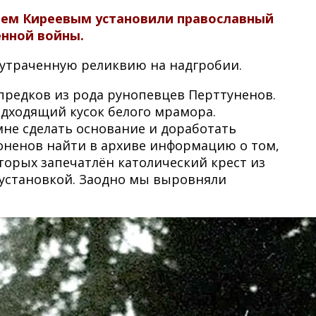
орем Киреевым установили православный
енной войны.
 утраченную реликвию на надгробии.
 предков из рода рунопевцев Перттуненов.
одходящий кусок белого мрамора.
мне сделать основание и доработать
соненов найти в архиве информацию о том,
торых запечатлён католический крест из
о установкой. Заодно мы выровняли