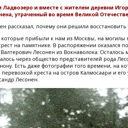
и Ладвозеро и вместе с жителем деревни Иг
нена, утраченный во время Великой Отечеств
ен рассказал, почему они решили восстановить
, которые прибыли к нам из Москвы, на могилы
крест на памятнике. В распоряжении оказался п
 Валтерович Лесонен из Вокнаволока. Осталось 
удалось через общество представителей рода Ле
ону. Есть даже фотографии того времени, на ко
 перевозкой креста на остров Калмосаари и ег
сандр Лесонен.