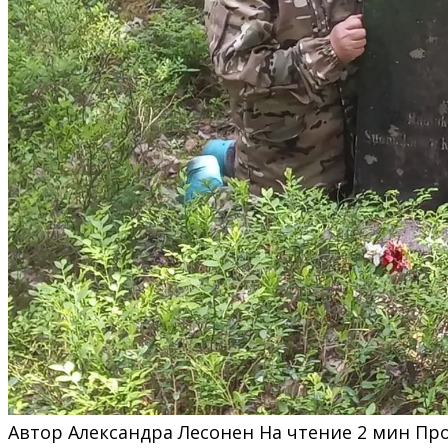
Автор
Александра Лесонен
На чтение
2 мин
Пр