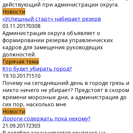
действующий при администрации округа.
Новости
«Успешный старт» набирает резерв
03.11.2017
0
308
Администрация округа объявляет о
формировании резерва управленческих
кадров для замещения руководящих
должностей.
Горячая тема
Кто будет убирать город?
19.10.2017
1
510
Почему на сегодняшний день в городе грязь и
никто ничего не убирает? Предстоят в скором
времени морозные дни, а администрация до
сих пор, насколько мне
Новости
Дороги содержать пока некому?
21.09.2017
2
303
В октябре заканчивается контракт на