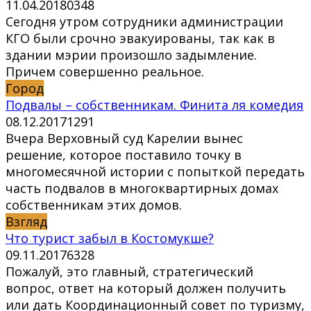
11.04.2018
0
348
Сегодня утром сотрудники администрации
КГО были срочно эвакуированы, так как в
здании мэрии произошло задымление.
Причем совершенно реальное.
Город
Подвалы – собственникам. Финита ля комедия
08.12.2017
1
291
Вчера Верховный суд Карелии вынес
решение, которое поставило точку в
многомесячной истории с попыткой передать
часть подвалов в многоквартирных домах
собственникам этих домов.
Взгляд
Что турист забыл в Костомукше?
09.11.2017
6
328
Пожалуй, это главный, стратегический
вопрос, ответ на который должен получить
или дать Координационный совет по туризму,