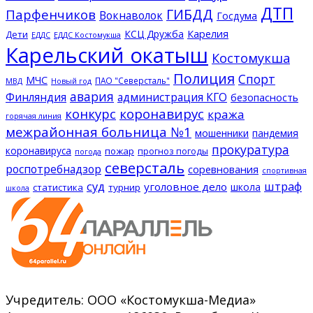
ДТП
ГИБДД
Парфенчиков
Вокнаволок
Госдума
КСЦ Дружба
Карелия
Дети
ЕДДС Костомукша
ЕДДС
Карельский окатыш
Костомукша
Полиция
Спорт
МЧС
ПАО "Северсталь"
МВД
Новый год
авария
Финляндия
администрация КГО
безопасность
конкурс
коронавирус
кража
горячая линия
межрайонная больница №1
мошенники
пандемия
прокуратура
коронавируса
пожар
прогноз погоды
погода
северсталь
роспотребнадзор
соревнования
спортивная
суд
штраф
уголовное дело
школа
статистика
турнир
школа
Учредитель: ООО «Костомукша-Медиа»