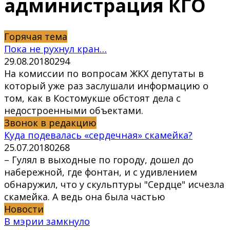
администрация КГО
Горячая тема
Пока не рухнул кран…
29.08.2018
0
294
На комиссии по вопросам ЖКХ депутаты в
который уже раз заслушали информацию о
том, как в Костомукше обстоят дела с
недостроенными объектами.
Звонок в редакцию
Куда подевалась «сердечная» скамейка?
25.07.2018
0
268
– Гулял в выходные по городу, дошел до
набережной, где фонтан, и с удивлением
обнаружил, что у скульптуры "Сердце" исчезла
скамейка. А ведь она была частью
Новости
В мэрии замкнуло