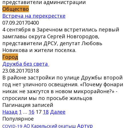
представители администрации
Общество
Встреча на перекрестке
07.09.2017
0
400
4 сентября в Заречном встретились первый
замглавы округа Сергей Новгородов,
представители ДРСУ, депутат Любовь
Новикова и жители поселка.
Город
Дружба без света
23.08.2017
0
318
В районе застройки по улице Дружбы второй
год нет уличного освещения. «Почему фонари
никак не зажгутся в новом микрорайоне?» -
спросили мы по просьбе жильцов
Пагинация записей
Назад
1
…
16
17
18
Далее
Популярное
Артур
АО Карельский окатыш
COVID-19