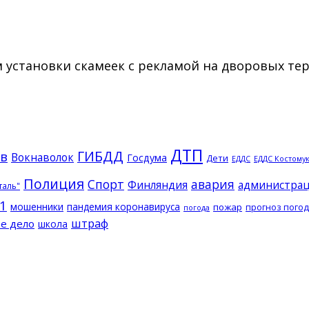
м установки скамеек с рекламой на дворовых т
ДТП
ГИБДД
в
Вокнаволок
Госдума
Дети
ЕДДС Костому
ЕДДС
Полиция
Спорт
авария
Финляндия
администрац
таль"
1
мошенники
пандемия коронавируса
пожар
прогноз пого
погода
штраф
е дело
школа