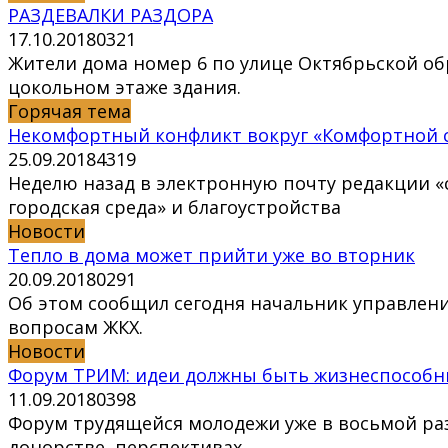
РАЗДЕВАЛКИ РАЗДОРА
17.10.2018
0
321
Жители дома номер 6 по улице Октябрьской о
цокольном этаже здания.
Горячая тема
Некомфортный конфликт вокруг «Комфортной 
25.09.2018
4
319
Неделю назад в электронную почту редакции 
городская среда» и благоустройства
Новости
Тепло в дома может прийти уже во вторник
20.09.2018
0
291
Об этом сообщил сегодня начальник управлени
вопросам ЖКХ.
Новости
Форум ТРИМ: идеи должны быть жизнеспособ
11.09.2018
0
398
Форум трудящейся молодежи уже в восьмой раз
донорстве, перспективах