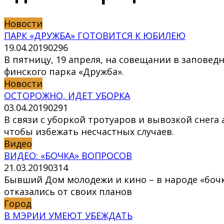
Новости
ПАРК «ДРУЖБА» ГОТОВИТСЯ К ЮБИЛЕЮ
19.04.2019
0
296
В пятницу, 19 апреля, на совещании в заповед
финского парка «Дружба».
Новости
ОСТОРОЖНО, ИДЕТ УБОРКА
03.04.2019
0
291
В связи с уборкой тротуаров и вывозкой сне
чтобы избежать несчастных случаев.
Видео
ВИДЕО: «БОЧКА» ВОПРОСОВ
21.03.2019
0
314
Бывший Дом молодежи и кино – в народе «бочка
отказались от своих планов
Город
В МЭРИИ УМЕЮТ УБЕЖДАТЬ