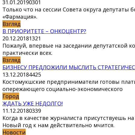
31.01.2019
0
301
Только что на сессии Совета округа депутаты
«Фармация».
Взгляд
В ПРИОРИТЕТЕ – ОНКОЦЕНТР?
20.12.2018
1
321
Пожалуй, впервые на заседании депутатской к
практически всех.
Взгляд
БИЗНЕСУ ПРЕДЛОЖИЛИ МЫСЛИТЬ СТРАТЕГИЧЕ
13.12.2018
4
425
Костомукшские предприниматели готовы платит
опережающего социально-экономического
Город
ЖДАТЬ УЖЕ НЕДОЛГО!
11.12.2018
0
339
Когда в качестве журналиста присутствуешь н
Новый год к нам действительно мчится.
Новости