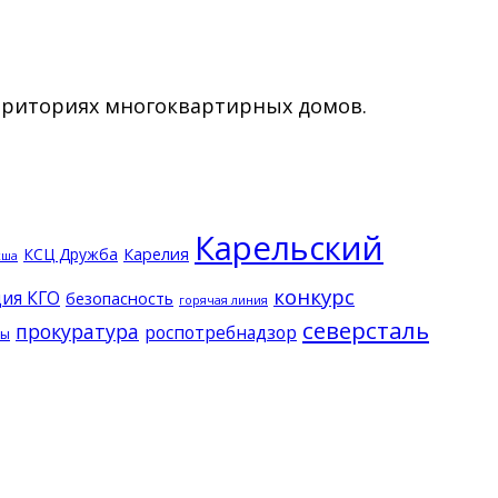
ерриториях многоквартирных домов.
Карельский
КСЦ Дружба
Карелия
кша
конкурс
ия КГО
безопасность
горячая линия
северсталь
прокуратура
роспотребнадзор
ды