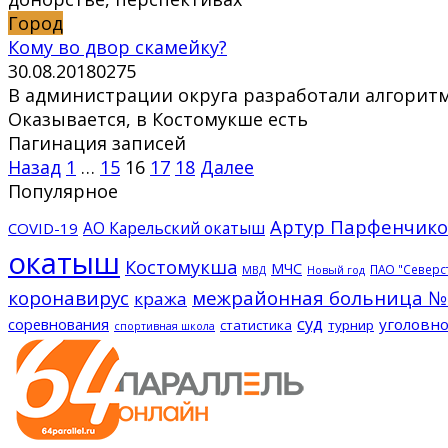
Город
Кому во двор скамейку?
30.08.2018
0
275
В администрации округа разработали алгорит
Оказывается, в Костомукше есть
Пагинация записей
Назад
1
…
15
16
17
18
Далее
Популярное
Артур Парфенчико
АО Карельский окатыш
COVID-19
окатыш
Костомукша
МЧС
ПАО "Северс
МВД
Новый год
коронавирус
межрайонная больница №
кража
суд
соревнования
уголовно
статистика
турнир
спортивная школа