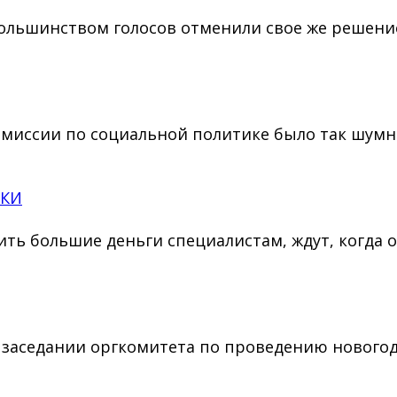
 большинством голосов отменили свое же реше
омиссии по социальной политике было так шум
СКИ
ь большие деньги специалистам, ждут, когда о
а заседании оргкомитета по проведению нового