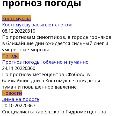
прогноз погоды
Костомукша
Костомукшу засыплет снегом
08.12.2022
0
310
По прогнозам синоптиков, в городе горняков
в ближайшие дни ожидается сильный снег и
умеренные морозы.
Погода
Прогноз погоды: облачно и туманно
24.11.2022
0
360
По прогнозу метеоцентра «Фобос», в
ближайшие дни в Костомукше ожидается
туман и повышенное давление.
Новости
Зима на пороге
20.10.2022
0
367
Специалисты карельского Гидрометцентра