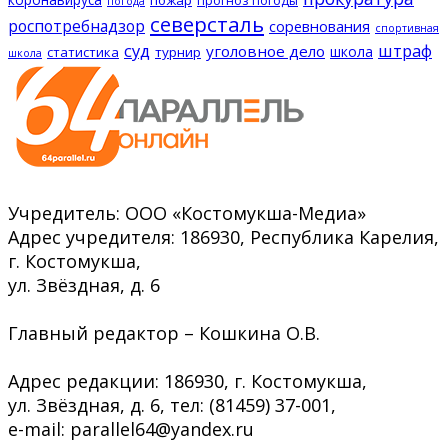
пожар
прогноз погоды
погода
северсталь
роспотребнадзор
соревнования
спортивная
суд
штраф
уголовное дело
школа
статистика
турнир
школа
Учредитель: ООО «Костомукша-Медиа»
Адрес учредителя: 186930, Республика Карелия,
г. Костомукша,
ул. Звёздная, д. 6
Главный редактор – Кошкина О.В.
Адрес редакции: 186930, г. Костомукша,
ул. Звёздная, д. 6, тел: (81459) 37-001,
e-mail: parallel64@yandex.ru