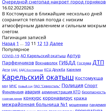
Очередной снегопад накроет город горняков
16.02.2022
0
263
В Костомукше в ближайшие несколько дней
сохранится теплая погода с низким
атмосферным давлением и сильным мокрым
снегом.
Пагинация записей
Назад
1
…
10
11
12
13
Далее
Популярное
Артур
АО Карельский окатыш
COVID-19
ДТП
ГИБДД
Парфенчиков
Вокнаволок
Госдума
КСЦ Дружба
Карелия
Дети
ЕДДС Костомукша
ЕДДС
Карельский окатыш
Костомукша
Полиция
Спорт
МЧС
ПАО "Северсталь"
МВД
Новый год
авария
Финляндия
администрация КГО
безопасность
конкурс
коронавирус
кража
горячая линия
межрайонная больница №1
мошенники
пандемия
прокуратура
коронавируса