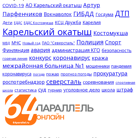
Артур
АО Карельский окатыш
COVID-19
ДТП
ГИБДД
Парфенчиков
Вокнаволок
Госдума
КСЦ Дружба
Карелия
Дети
ЕДДС Костомукша
ЕДДС
Карельский окатыш
Костомукша
Полиция
Спорт
МЧС
ПАО "Северсталь"
МВД
Новый год
авария
Финляндия
администрация КГО
безопасность
конкурс
коронавирус
кража
горячая линия
межрайонная больница №1
мошенники
пандемия
прокуратура
коронавируса
пожар
прогноз погоды
погода
северсталь
роспотребнадзор
соревнования
спортивная
суд
штраф
уголовное дело
школа
статистика
турнир
школа